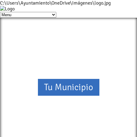
C:\Users\Ayuntamiento\OneDrive\Imágenes\logo.jpg
Tu Municipio