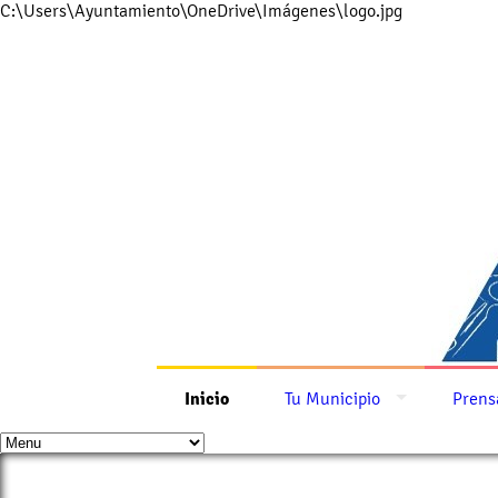
C:\Users\Ayuntamiento\OneDrive\Imágenes\logo.jpg
Inicio
Tu Municipio
Prens