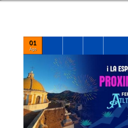
01
Ago