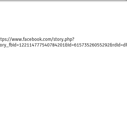
ttps://www.facebook.com/story.php?
tory_fbid=122114777540784201&id=61573526055292&rdid=d