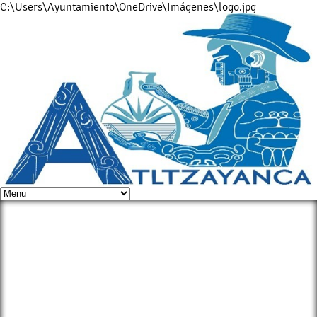
C:\Users\Ayuntamiento\OneDrive\Imágenes\logo.jpg