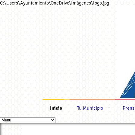
C:\Users\Ayuntamiento\OneDrive\Imágenes\logo.jpg
Inicio
Tu Municipio
Prens