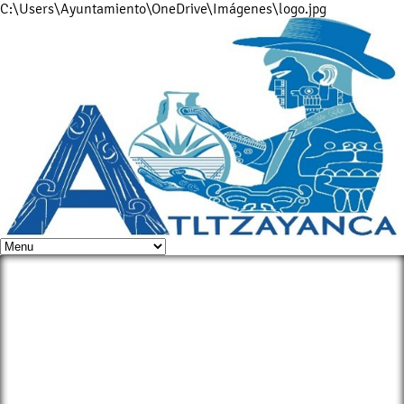
C:\Users\Ayuntamiento\OneDrive\Imágenes\logo.jpg