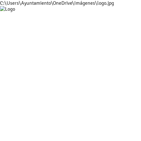
C:\Users\Ayuntamiento\OneDrive\Imágenes\logo.jpg