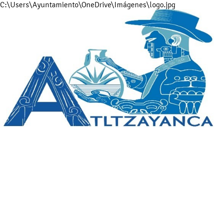
C:\Users\Ayuntamiento\OneDrive\Imágenes\logo.jpg