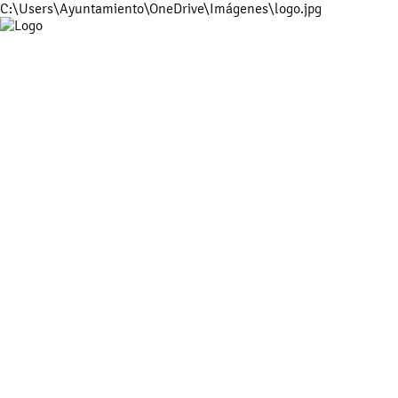
C:\Users\Ayuntamiento\OneDrive\Imágenes\logo.jpg