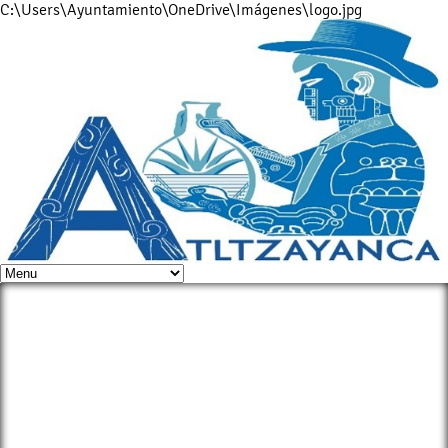
C:\Users\Ayuntamiento\OneDrive\Imágenes\logo.jpg