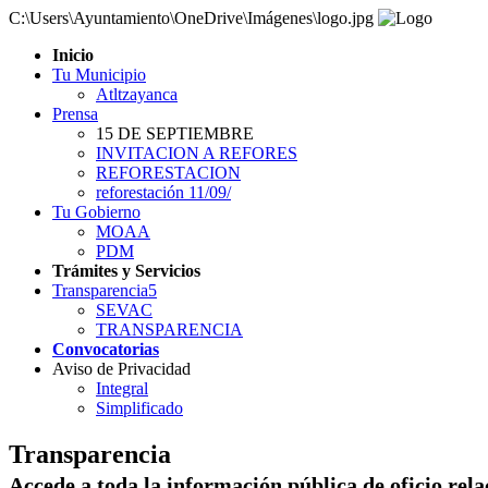
C:\Users\Ayuntamiento\OneDrive\Imágenes\logo.jpg
Inicio
Tu Municipio
Atltzayanca
Prensa
15 DE SEPTIEMBRE
INVITACION A REFORES
REFORESTACION
reforestación 11/09/
Tu Gobierno
MOAA
PDM
Trámites y Servicios
Transparencia5
SEVAC
TRANSPARENCIA
Convocatorias
Aviso de Privacidad
Integral
Simplificado
Transparencia
Accede a toda la información pública de oficio rel