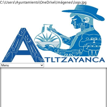
C:\Users\Ayuntamiento\OneDrive\Imágenes\logo.jpg