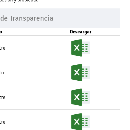
 de Transparencia
o
Descargar
tre
tre
tre
tre