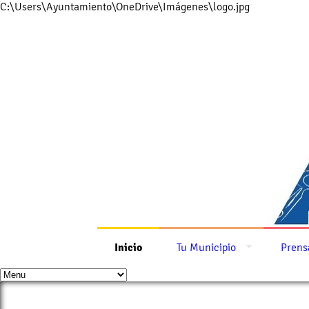
C:\Users\Ayuntamiento\OneDrive\Imágenes\logo.jpg
Inicio
Tu Municipio
Prens