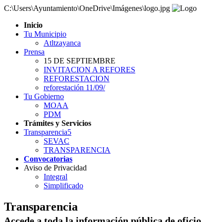
C:\Users\Ayuntamiento\OneDrive\Imágenes\logo.jpg
Inicio
Tu Municipio
Atltzayanca
Prensa
15 DE SEPTIEMBRE
INVITACION A REFORES
REFORESTACION
reforestación 11/09/
Tu Gobierno
MOAA
PDM
Trámites y Servicios
Transparencia5
SEVAC
TRANSPARENCIA
Convocatorias
Aviso de Privacidad
Integral
Simplificado
Transparencia
Accede a toda la información pública de oficio