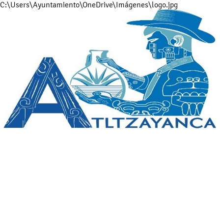
C:\Users\Ayuntamiento\OneDrive\Imágenes\logo.jpg