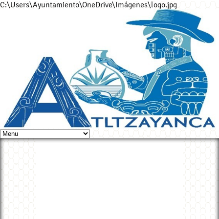
C:\Users\Ayuntamiento\OneDrive\Imágenes\logo.jpg