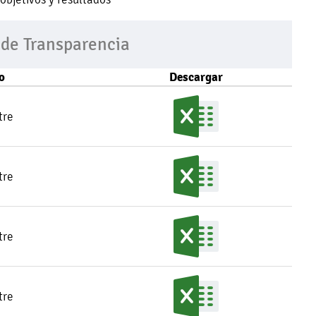
 de Transparencia
o
Descargar
tre
tre
tre
tre