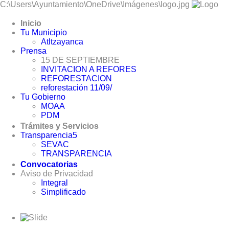
C:\Users\Ayuntamiento\OneDrive\Imágenes\logo.jpg
Inicio
Tu Municipio
Atltzayanca
Prensa
15 DE SEPTIEMBRE
INVITACION A REFORES
REFORESTACION
reforestación 11/09/
Tu Gobierno
MOAA
PDM
Trámites y Servicios
Transparencia5
SEVAC
TRANSPARENCIA
Convocatorias
Aviso de Privacidad
Integral
Simplificado